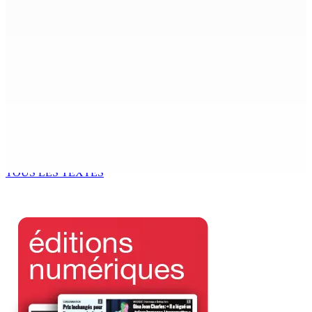
6 Août 2026 15h00
ACCESS TO JUSTICE IN MAURITIUS : If This Can Happen to
a Senior Counsel, What Does It Mean for Persons with
Disabilities?
6 Août 2026 15h00
MONDE ESTUDIANTIN | Municipalité de Port-Louis —
NAFCO : Concours national de débat prévu le jeudi 13
6 Août 2026 14h00
TOUS LES TEXTES