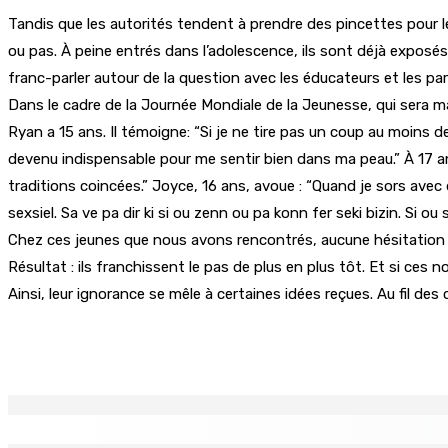
Tandis que les autorités tendent à prendre des pincettes pour leu
ou pas. À peine entrés dans l’adolescence, ils sont déjà exposés
franc-parler autour de la question avec les éducateurs et les p
Dans le cadre de la Journée Mondiale de la Jeunesse, qui sera marq
Ryan a 15 ans. Il témoigne: “Si je ne tire pas un coup au moins d
devenu indispensable pour me sentir bien dans ma peau.” À 17 ans
traditions coincées.” Joyce, 16 ans, avoue : “Quand je sors avec 
sexsiel. Sa ve pa dir ki si ou zenn ou pa konn fer seki bizin. Si ou
Chez ces jeunes que nous avons rencontrés, aucune hésitation p
Résultat : ils franchissent le pas de plus en plus tôt. Et si ce
Ainsi, leur ignorance se mêle à certaines idées reçues. Au fil des
Partager
EN CONTINU
↻