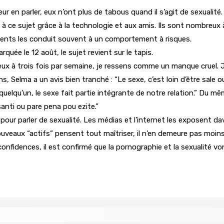
r en parler, eux n’ont plus de tabous quand il s’agit de sexualité. 
 à ce sujet grâce à la technologie et aux amis. Ils sont nombreux 
arents les conduit souvent à un comportement à risques.
uée le 12 août, le sujet revient sur le tapis.
eux à trois fois par semaine, je ressens comme un manque cruel. Je 
, Selma a un avis bien tranché : “Le sexe, c’est loin d’être sale
quelqu’un, le sexe fait partie intégrante de notre relation.” Du m
 santi ou pare pena pou ezite.”
our parler de sexualité. Les médias et l’internet les exposent 
s nouveaux “actifs” pensent tout maîtriser, il n’en demeure pas mo
 confidences, il est confirmé que la pornographie et la sexualité vo