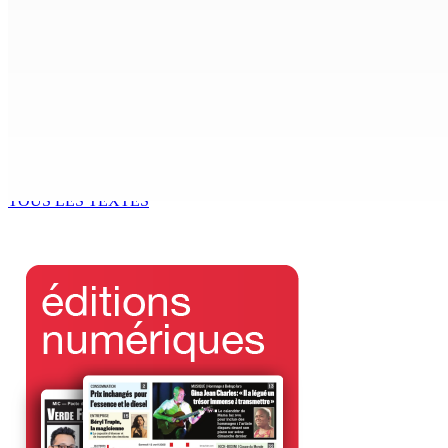
6 Août 2026 15h00
MONDE ESTUDIANTIN | Municipalité de Port-Louis — NAFCO : 
6 Août 2026 14h00
Kugan Parapen, Junior Minister à la Sécurité sociale « Le p
6 Août 2026 13h00
TOUS LES TEXTES