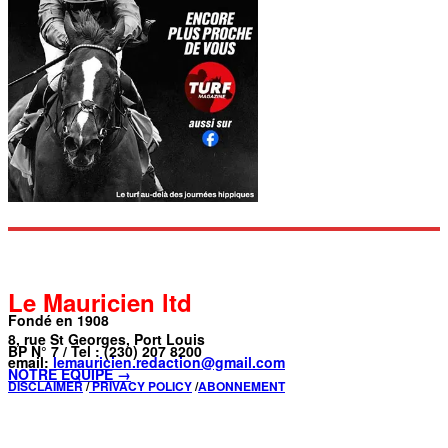
Le Mauricien ltd
Fondé en 1908
8, rue St Georges, Port Louis
BP N° 7 / Tel : (230) 207 8200
email:
lemauricien.redaction@gmail.com
NOTRE ÉQUIPE →
DISCLAIMER
/
PRIVACY POLICY
/
ABONNEMENT