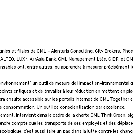
ies et filiales de GML – Alentaris Consulting, City Brokers, Pho
 ALTEO, LUX*, AfrAsia Bank, GML Management Ltée, CIDP, et GML
onsables ont, entre autres, pu apprendre à mesurer précisément l’e
nvironnement” un outil de mesure de l’impact environnemental qu’i
s points critiques et de travailler à leur réduction en mettant en 
 sera ensuite accessible sur les portails internet de GML Togeth
e consommation. Un outil de conscientisation par excellence.
ment, intervient dans le cadre de la charte GML Think Green, sig
rendre compte que les transports de ses employés et des déplac
te écologique, c’est aussi faire un pas dans la lutte contre les c