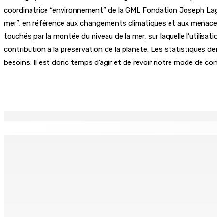
coordinatrice “environnement” de la GML Fondation Joseph Lagess
mer”, en référence aux changements climatiques et aux menaces 
touchés par la montée du niveau de la mer, sur laquelle l’utilis
contribution à la préservation de la planète. Les statistiques d
besoins. Il est donc temps d’agir et de revoir notre mode de c
Partager
EN CONTINU
↻
Port-Louis : Un jeune vend de la drogue près du Marché Cen
6 Août 2026 18h00
Adrien Duval a démissionné de ses fonctions d’Opposition 
6 Août 2026 17h52