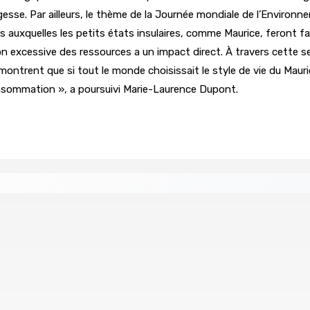
e. Par ailleurs, le thème de la Journée mondiale de l’Environnem
auxquelles les petits états insulaires, comme Maurice, feront fa
ation excessive des ressources a un impact direct. À travers cett
émontrent que si tout le monde choisissait le style de vie du Maur
onsommation », a poursuivi Marie-Laurence Dupont.
tral
Un passager mauricien décède à bord d’un vol d’Air
6 Août 2026 17h56
Whip et de président du Public Accounts Committee (PAC)