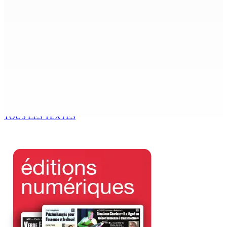
8 Août 2026 13h00
POLICE — Après une opération à Vallée-des-Prêtres : Rs
7 M « envolées » en route vers les Casernes centrales
8 Août 2026 12h00
Le Fron Militan Progresis, face à la presse ce samedi au
Hennessy Park Hotel
8 Août 2026 11h40
TOUS LES TEXTES