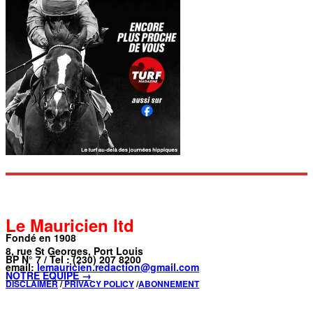
Le Mauricien ltd
Fondé en 1908
8, rue St Georges, Port Louis
BP N° 7 / Tel : (230) 207 8200
email:
lemauricien.redaction@gmail.com
NOTRE ÉQUIPE →
DISCLAIMER
/
PRIVACY POLICY
/
ABONNEMENT