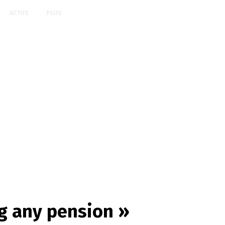
ACTUS
PLUS
ng any pension »