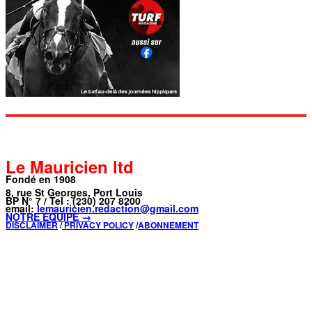
Le Mauricien ltd
Fondé en 1908
8, rue St Georges, Port Louis
BP N° 7 / Tel : (230) 207 8200
email:
lemauricien.redaction@gmail.com
NOTRE ÉQUIPE →
DISCLAIMER
/
PRIVACY POLICY
/
ABONNEMENT