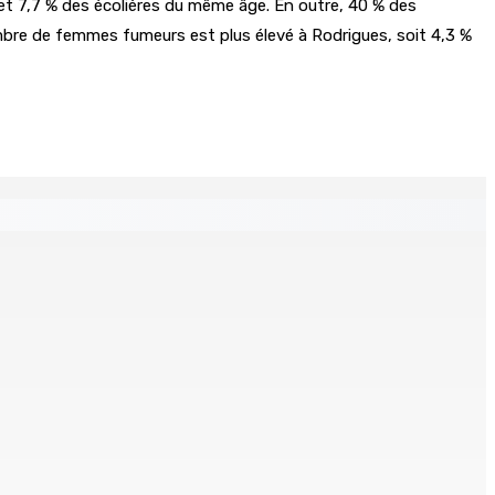
et 7,7 % des écolières du même âge. En outre, 40 % des
mbre de femmes fumeurs est plus élevé à Rodrigues, soit 4,3 %
 Mauritius
tinés à l’investissement locatif