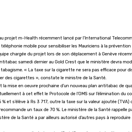
au projet m-Health récemment lancé par l’International Telecommu
éléphonie mobile pour sensibiliser les Mauriciens à la prévention
’équipe chargée du projet lors de son déplacement à Genève récemm
titabac samedi dernier au Gold Crest que le ministère devra modif
 tabagisme. « La taxe sur la cigarette ne sera pas efficace pour d
r des cigarettes », constate le ministre de la Santé.
 la mise en oeuvre prochaine d’un nouveau plan antitabac de quat
llement à cet effet le Protocole de l’OMS sur l’élimination du comm
% et s’élève à Rs 3 717, outre la taxe sur la valeur ajoutée (TVA) 
ecommande un taux de 70 %. Le ministère de la Santé rappelle par 
tère de la Santé a par ailleurs autorisé d’autres pays à reproduir