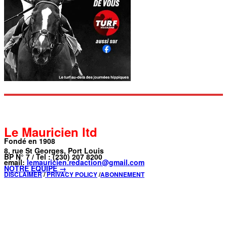
Le Mauricien ltd
Fondé en 1908
8, rue St Georges, Port Louis
BP N° 7 / Tel : (230) 207 8200
email:
lemauricien.redaction@gmail.com
NOTRE ÉQUIPE →
DISCLAIMER
/
PRIVACY POLICY
/
ABONNEMENT