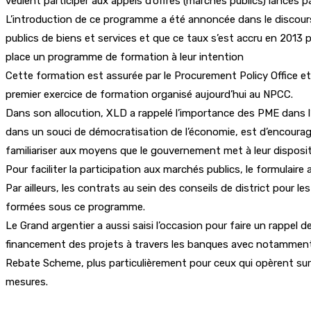
veulent participer aux appels d’offres (marchés publics) lancés 
L’introduction de ce programme a été annoncée dans le discours
publics de biens et services et que ce taux s’est accru en 201
place un programme de formation à leur intention
Cette formation est assurée par le Procurement Policy Office e
premier exercice de formation organisé aujourd’hui au NPCC.
Dans son allocution, XLD a rappelé l’importance des PME dans l’é
dans un souci de démocratisation de l’économie, est d’encourage
familiariser aux moyens que le gouvernement met à leur dispositi
Pour faciliter la participation aux marchés publics, le formulair
Par ailleurs, les contrats au sein des conseils de district pour
formées sous ce programme.
Le Grand argentier a aussi saisi l’occasion pour faire un rappel
financement des projets à travers les banques avec notamment le
Rebate Scheme, plus particulièrement pour ceux qui opèrent sur 
mesures.