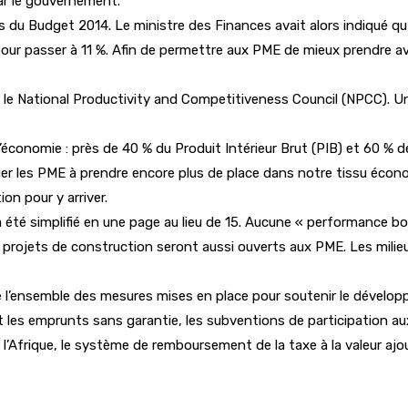
par le gouvernement.
 du Budget 2014. Le ministre des Finances avait alors indiqué qu
3 pour passer à 11 %. Afin de permettre aux PME de mieux prendre
t le National Productivity and Competitiveness Council (NPCC). U
conomie : près de 40 % du Produit Intérieur Brut (PIB) et 60 % de
r les PME à prendre encore plus de place dans notre tissu économ
on pour y arriver.
e a été simplifié en une page au lieu de 15. Aucune « performance 
 les projets de construction seront aussi ouverts aux PME. Les mil
 de l’ensemble des mesures mises en place pour soutenir le dévelo
s emprunts sans garantie, les subventions de participation aux fo
l’Afrique, le système de remboursement de la taxe à la valeur ajou