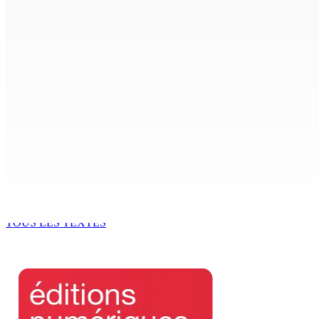
FCC | Réseau d’importation de drogue : Steven Moothoocur
7 Août 2026 15h00
CIMETIÈRE DE BOIS-MARCHAND : Une inconnue inhumée plus 
7 Août 2026 15h00
Beyond Westminster: The Sydney Pierre episode and Maurit
7 Août 2026 15h00
Océan Indien | Saisie de 157,5 kg de drogue : L’ex-JM prend
7 Août 2026 11h49
TOUS LES TEXTES