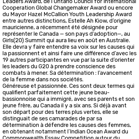
Leaders Award, de l’Ontario Council for International
Cooperation Global Changemaker Award ou encore
du Mayor Hazel McCallion Youth Leadership Award
entre autres distinctions, Estelle Ah Kiow, d’origine
mauricienne, a récemment été désignée pour
représenter le Canada — son pays d’adoption—, au
Girls(20) Summit qui aura lieu en août en Australie.
Elle devra y faire entendre sa voix sur les causes qui
la passionnent et ainsi faire une différence d’avec les
19 autres participantes en vue par la suite d’orienter
les leaders du G20 à prendre conscience des
combats à mener. Sa détermination : l’avancement
de la femme dans nos sociétés.
Généreuse et passionnée. Ces sont deux termes qui
qualifient parfaitement cette jeune beau-
bassionnoise qui a immigré, avec ses parents et son
jeune frère, au Canada il y a six ans. Si déjà avant
son départ pour des terres plus vertes, elle se
distinguait de ses camarades de par sa
détermination à défendre les causes des femmes,
en obtenant notamment l’Indian Ocean Award du
Commonwealth Essay Competition autour du