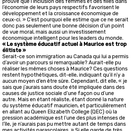
prouvé que l’inclusion des femmes et des filles dans
l’économie de leurs pays respectifs favorisent le
développement et la croissance économique de
ceux-ci. » C’est pourquoi elle estime que ce ne serait
donc pas seulement une bonne décision d’un point
de vue moral, mais aussi un investissement
économique intelligent pour les leaders du monde.
« Le système éducatif actuel à Maurice est trop
élitiste »
Serait-ce son immigration au Canada qui lui a permis
d’avoir un parcours si remarquable? Aurait-elle pu
réaliser les mêmes choses à Maurice? Ces questions
restent hypothétiques, dit-elle, indiquant qu’il n’y a
aucun moyen d’en être sûre. Cependant, dit elle, « je
sais que j’aurais sans doute été impliquée dans des
causes de justice sociale d’une façon ou d’une
autre. Mais en étant réaliste, étant donné la nature
du système éducatif mauricien, et particulièrement
en allant au Queen Elizabeth College (QEC) où la
pression académique est l’une des plus intenses de
l’île, je n’aurais pas pu mettre autant de temps dans
mes activités parascolaires. » Si elle garde de très