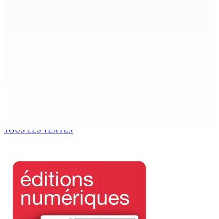
Beyond Westminster: The Sydney Pierre episode and
Mauritius’ Second Constitutional Conversation
7 Août 2026 15h00
Franco Quirin : « Une position de stricte neutralité »
7 Août 2026 12h00
Océan Indien | Saisie de 157,5 kg de drogue : L’ex-JM
prend ses distances de la SUV et du gandia
7 Août 2026 11h49
TOUS LES TEXTES