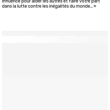
influence pour aider les autres et faire votre part
dans la lutte contre les inégalités du monde… »
EN CONTINU
↻
TPLink Open Day :MT récompensée pour l’innovation en
matière de wi-fi résidentiel
7 Août 2026 19h00
Fléaux sociaux | Conseil des Religions : Mobilisation
nationale en faveur de l’éducation civique et des
valeurs citoyennes
7 Août 2026 18h00
MONTAGNE-LONGUE : Grièvement brûlée après que ses
vêtements ont pris feu