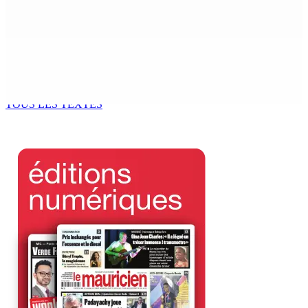
Brunes : Reprise de “Memwar Zenosid”
9 Août 2026 10h00
AÉROPORT SSR : Une famille interceptée avec Rs 1,5
million en devises
9 Août 2026 10h00
TOUS LES TEXTES