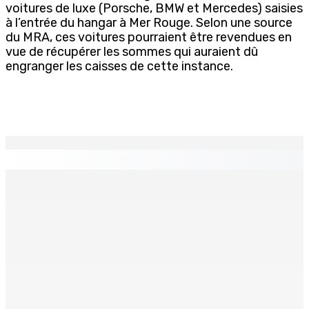
voitures de luxe (Porsche, BMW et Mercedes) saisies
à l’entrée du hangar à Mer Rouge. Selon une source
du MRA, ces voitures pourraient être revendues en
vue de récupérer les sommes qui auraient dû
engranger les caisses de cette instance.
EN CONTINU
↻
BUDGET AFTERMATH — Réforme de la pension — Finance
Bill : baroud d’honneur syndical à la State House, lundi
8 Août 2026 10h00
Logement : Re 1 pour les ménages aux revenus
inférieurs à Rs 48 000
8 Août 2026 09h55