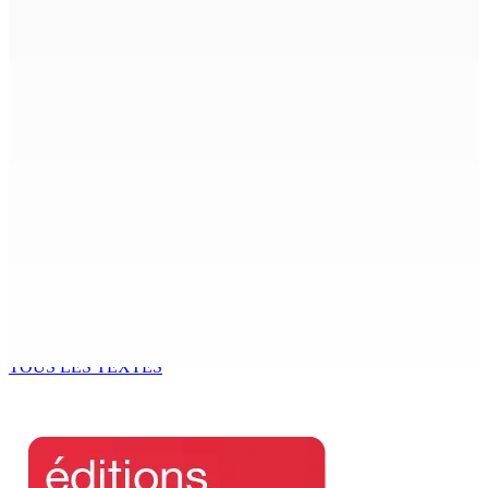
8 Août 2026 07h00
La météo de ce samedi 8 août
8 Août 2026 05h30
TPLink Open Day :MT récompensée pour l’innovation en
matière de wi-fi résidentiel
7 Août 2026 19h00
Fléaux sociaux | Conseil des Religions : Mobilisation
nationale en faveur de l’éducation civique et des
valeurs citoyennes
7 Août 2026 18h00
TOUS LES TEXTES