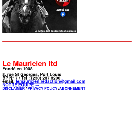
Le Mauricien ltd
Fondé en 1908
8, rue St Georges, Port Louis
BP N° 7 / Tel : (230) 207 8200
email:
lemauricien.redaction@gmail.com
NOTRE ÉQUIPE →
DISCLAIMER
/
PRIVACY POLICY
/
ABONNEMENT