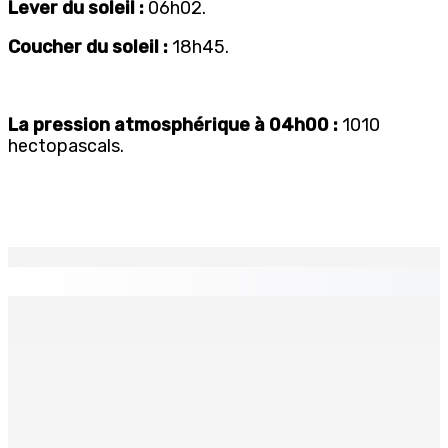
Lever du soleil :
06h02.
Coucher du soleil :
18h45.
La pression atmosphérique à 04h00 :
1010
hectopascals.
EN CONTINU
↻
BALACLAVA : Enquête après la découverte d’un corps
calciné à la plage
7 Août 2026 11h21
Échiquier politique | Changing of Guards — Chetan
Baboolall, nouveau leader de l’opposition