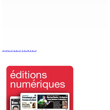
7 Août 2026 15h00
Franco Quirin : « Une position de stricte neutralité »
7 Août 2026 12h00
Océan Indien | Saisie de 157,5 kg de drogue : L’ex-JM
prend ses distances de la SUV et du gandia
7 Août 2026 11h49
TOUS LES TEXTES