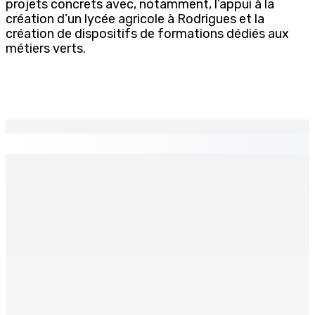
projets concrets avec, notamment, l’appui à la
création d’un lycée agricole à Rodrigues et la
création de dispositifs de formations dédiés aux
métiers verts.
EN CONTINU
↻
TRANQUEBAR : Un architecte perd Rs 20 000 après le
piratage du compte d’un collègue
8 Août 2026 17h00
TRAFIC DE DROGUE — Saisie de 157,5 kg de cannabis à
La-Réunion : L’axe Chimajee/Govind confirmé avec
l’ombre de Franklin planant
8 Août 2026 16h00