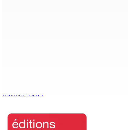
8 Août 2026 12h00
Le Fron Militan Progresis, face à la presse ce samedi au
Hennessy Park Hotel
8 Août 2026 11h40
Sécheresse : restrictions sur l’utilisation de l’eau
potable à partir du 10 août
8 Août 2026 11h33
BUDGET AFTERMATH — Réforme de la pension — Finance
Bill : baroud d’honneur syndical à la State House, lundi
8 Août 2026 10h00
TOUS LES TEXTES