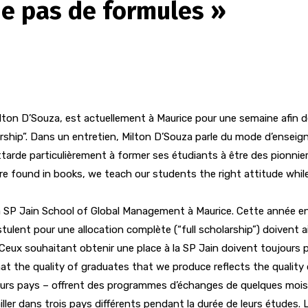
de pas de formules »
ton D’Souza, est actuellement à Maurice pour une semaine afin d
arship”. Dans un entretien, Milton D’Souza parle du mode d’enseign
s’attarde particulièrement à former ses étudiants à être des pionnie
re found in books, we teach our students the right attitude while
la SP Jain School of Global Management à Maurice. Cette année e
tulent pour une allocation complète (“full scholarship”) doivent
 Ceux souhaitant obtenir une place à la SP Jain doivent toujours p
that the quality of graduates that we produce reflects the qualit
urs pays – offrent des programmes d’échanges de quelques mois, 
iller dans trois pays différents pendant la durée de leurs études. 