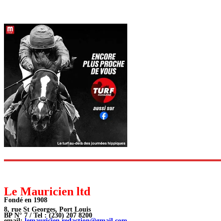
Le Mauricien ltd
Fondé en 1908
8, rue St Georges, Port Louis
BP N° 7 / Tel : (230) 207 8200
email:
lemauricien.redaction@gmail.com