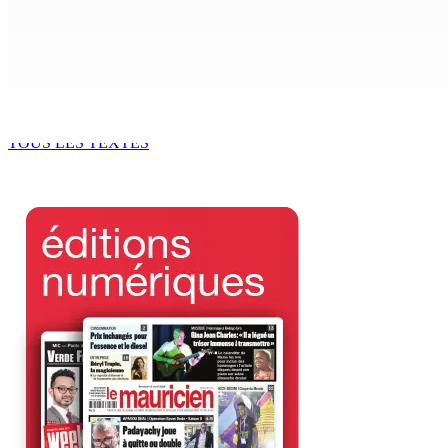
Enquête de l’ADSU : la première audition de Véronique Leu-
6 Août 2026 15h49
Madagascar : La Banque centrale relève son taux directeur
6 Août 2026 15h00
TOUS LES TEXTES