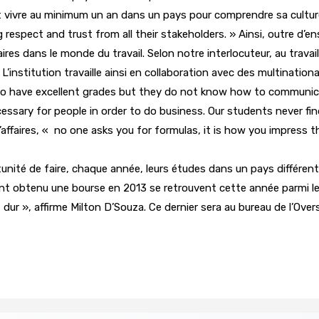
 vivre au minimum un an dans un pays pour comprendre sa culture e
 respect and trust from all their stakeholders. » Ainsi, outre d’e
res dans le monde du travail. Selon notre interlocuteur, au trava
 L’institution travaille ainsi en collaboration avec des multinati
who have excellent grades but they do not know how to communi
sary for people in order to do business. Our students never find
d’affaires, « no one asks you for formulas, it is how you impress t
tunité de faire, chaque année, leurs études dans un pays différent, 
yant obtenu une bourse en 2013 se retrouvent cette année parmi l
t dur », affirme Milton D’Souza. Ce dernier sera au bureau de l’O