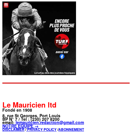
Le Mauricien ltd
Fondé en 1908
8, rue St Georges, Port Louis
BP N° 7 / Tel : (230) 207 8200
email:
lemauricien.redaction@gmail.com
NOTRE ÉQUIPE →
DISCLAIMER
/
PRIVACY POLICY
/
ABONNEMENT