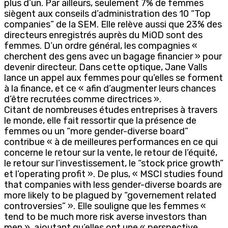
plus d’un. Par ailleurs, seulement 7% de femmes
siègent aux conseils d’administration des 10 “Top
companies” de la SEM. Elle relève aussi que 23% des
directeurs enregistrés auprès du MiOD sont des
femmes. D’un ordre général, les compagnies «
cherchent des gens avec un bagage financier » pour
devenir directeur. Dans cette optique, Jane Valls
lance un appel aux femmes pour qu’elles se forment
à la finance, et ce « afin d’augmenter leurs chances
d’être recrutées comme directrices ».
Citant de nombreuses études entreprises à travers
le monde, elle fait ressortir que la présence de
femmes ou un “more gender-diverse board”
contribue « à de meilleures performances en ce qui
concerne le retour sur la vente, le retour de l’équité,
le retour sur l’investissement, le “stock price growth”
et l’operating profit ». De plus, « MSCI studies found
that companies with less gender-diverse boards are
more likely to be plagued by “governement related
controversies” ». Elle souligne que les femmes «
tend to be much more risk averse investors than
men », ajoutant qu’elles ont une « perspective