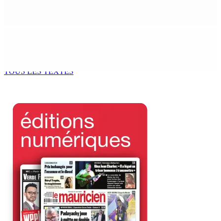
d’une vaste opération de la CID
8 Août 2026 09h00
Corps para-publics | Procurements — CEB : L’IRP annule
l’octroi d’un contrat de Rs 36,7 M
8 Août 2026 07h00
TOUS LES TEXTES