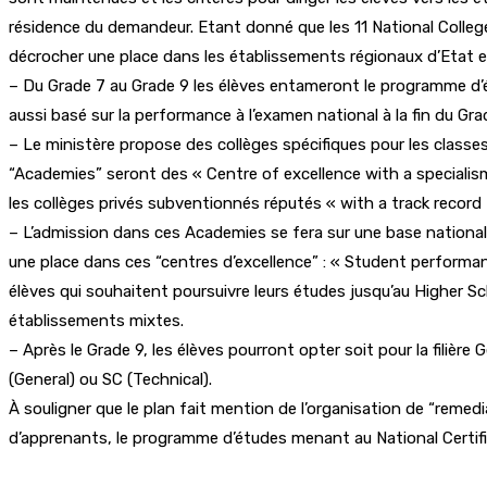
résidence du demandeur. Etant donné que les 11 National Colleges 
décrocher une place dans les établissements régionaux d’Etat e
– Du Grade 7 au Grade 9 les élèves entameront le programme d’ét
aussi basé sur la performance à l’examen national à la fin du Gr
– Le ministère propose des collèges spécifiques pour les classes
“Academies” seront des « Centre of excellence with a specialism i
les collèges privés subventionnés réputés « with a track record 
– L’admission dans ces Academies se fera sur une base national
une place dans ces “centres d’excellence” : « Student performan
élèves qui souhaitent poursuivre leurs études jusqu’au Higher Sch
établissements mixtes.
– Après le Grade 9, les élèves pourront opter soit pour la filièr
(General) ou SC (Technical).
À souligner que le plan fait mention de l’organisation de “remed
d’apprenants, le programme d’études menant au National Certifica