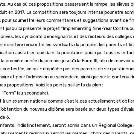
ents. Au cas où ces propositions passeraient la rampe, les élèves 
oduit en 2017. La compétition sera toujours intense pour être admi
s pour soumettre leurs commentaires et suggestions avant de final
t jusqu’ici présenté le projet “Implementing Nine-Year Continuou
privés, les syndicats d’enseignants et des recteurs des collèges 
le ministère rencontre les syndicats du primaire, les parents et l
ucation aussi bien que dans la population pour que tous les enfant
a première année du primaire jusqu’à la Form III, afin de recevoi
pas contestée, ce qui n’empêche pas des parents de se questionne
maire et pour l’admission au secondaire, ainsi que sur le contenu
es propositions. Voici les points saillants du plan :
t “Form” (au secondaire).
rt à un examen national comme c’est le cas actuellement et obti
 l’obtention du nouveau diplôme sera basée sur deux types d’évalua
de 6.
s enfants, indistinctement, seront admis dans un Regional College
s établissements régionaux seront les mêmes : choix des parents,