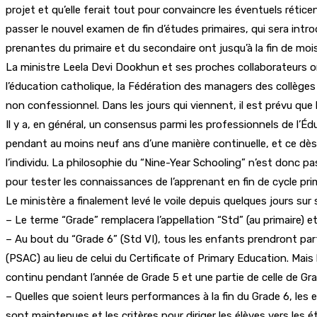
projet et qu’elle ferait tout pour convaincre les éventuels rétic
passer le nouvel examen de fin d’études primaires, qui sera intr
prenantes du primaire et du secondaire ont jusqu’à la fin de moi
La ministre Leela Devi Dookhun et ses proches collaborateurs on
l’éducation catholique, la Fédération des managers des collèges 
non confessionnel. Dans les jours qui viennent, il est prévu que 
Il y a, en général, un consensus parmi les professionnels de l’Éd
pendant au moins neuf ans d’une manière continuelle, et ce dès l
l’individu. La philosophie du “Nine-Year Schooling” n’est donc 
pour tester les connaissances de l’apprenant en fin de cycle pri
Le ministère a finalement levé le voile depuis quelques jours sur s
– Le terme “Grade” remplacera l’appellation “Std” (au primaire) e
– Au bout du “Grade 6” (Std VI), tous les enfants prendront pa
(PSAC) au lieu de celui du Certificate of Primary Education. Mais
continu pendant l’année de Grade 5 et une partie de celle de Gra
– Quelles que soient leurs performances à la fin du Grade 6, le
sont maintenues et les critères pour diriger les élèves vers le