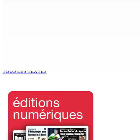
POLICE — Après une opération à Vallée-des-Prêtres : Rs 7 M
8 Août 2026 12h00
Le Fron Militan Progresis, face à la presse ce samedi au He
8 Août 2026 11h40
BUDGET AFTERMATH — Réforme de la pension — Finance Bill :
8 Août 2026 10h00
TOUS LES TEXTES