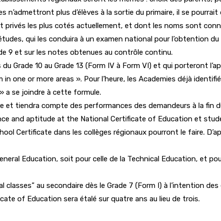
n’admettront plus d’élèves à la sortie du primaire, il se pourrait
t privés les plus cotés actuellement, et dont les noms sont conn
udes, qui les conduira à un examen national pour l’obtention du N
ade 9 et sur les notes obtenues au contrôle continu.
 du Grade 10 au Grade 13 (Form IV à Form VI) et qui porteront l’app
n one or more areas ». Pour l’heure, les Academies déjà identifiée
» a se joindre à cette formule.
e et tiendra compte des performances des demandeurs à la fin du 
ce and aptitude at the National Certificate of Education et stud
ool Certificate dans les collèges régionaux pourront le faire. D’a
e General Education, soit pour celle de la Technical Education, et 
ial classes” au secondaire dès le Grade 7 (Form I) à l’intention d
te of Education sera étalé sur quatre ans au lieu de trois.