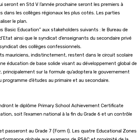
qui seront en Std V l’année prochaine seront les premiers à
s dans les collèges régionaux les plus cotés. Les parties
iser le plan.
s Basic Education” aux stakeholders suivants : le Bureau de
d’Etat ainsi que le syndicat d’enseignants du secondaire privé
e syndicat des collèges confessionnels.
s mauriciens, indistinctement, restent dans le circuit scolaire
r une éducation de base solide visant au développement global de
r, principalement sur la formule qu’adoptera le gouvernement
 du programme d’études au primaire et au secondaire.
endront le diplôme Primary School Achievement Certificate
tion, soit l’examen national à la fin du Grade 6 et un contrôle
 et passeront au Grade 7 (Form I). Les quatre Educational Zones
 performance globale aux examens de PSAC et proximité de la