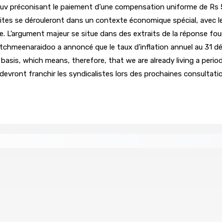
atuv préconisant le paiement d’une compensation uniforme de Rs 
ites se dérouleront dans un contexte économique spécial, avec le
 L’argument majeur se situe dans des extraits de la réponse four
chmeenaraidoo a annoncé que le taux d’inflation annuel au 31 déce
ar basis, which means, therefore, that we are already living a peri
devront franchir les syndicalistes lors des prochaines consultatio
tral
Un passager mauricien décède à bord d’un vol d’Air
6 Août 2026 17h56
Whip et de président du Public Accounts Committee (PAC)