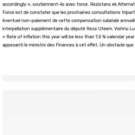
accordingly », soutiennent-ils avec force, Rezistans ek Altern
Force est de constater que les prochaines consultations tripart
éventuel non-paiement de cette compensation salariale annuelle.
interpellation supplémentaire du député Reza Uteem. Vishnu Lut
« Rate of inflation this year will be less than 1,5 % calendar ye
appesanti le ministre des Finances à cet effet. Un obstacle que 
Partager
EN CONTINU
↻
Port-Louis : Un jeune vend de la drogue près du Marché Cen
6 Août 2026 18h00
Adrien Duval a démissionné de ses fonctions d’Opposition 