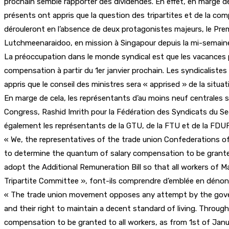
prochain semble rapporter des dividendes. En effet, en marge de l
présents ont appris que la question des tripartites et de la co
dérouleront en l’absence de deux protagonistes majeurs, le Pre
Lutchmeenaraidoo, en mission à Singapour depuis la mi-semain
La préoccupation dans le monde syndical est que les vacances pa
compensation à partir du 1er janvier prochain. Les syndicalistes
appris que le conseil des ministres sera « apprised » de la situat
En marge de cela, les représentants d’au moins neuf centrales 
Congress, Rashid Imrith pour la Fédération des Syndicats du Se
également les représentants de la GTU, de la FTU et de la FDU
« We, the representatives of the trade union Confederations o
to determine the quantum of salary compensation to be granted
adopt the Additional Remuneration Bill so that all workers of M
Tripartite Committee », font-ils comprendre d’emblée en dénonça
« The trade union movement opposes any attempt by the govern
and their right to maintain a decent standard of living. Throu
compensation to be granted to all workers, as from 1st of Jan