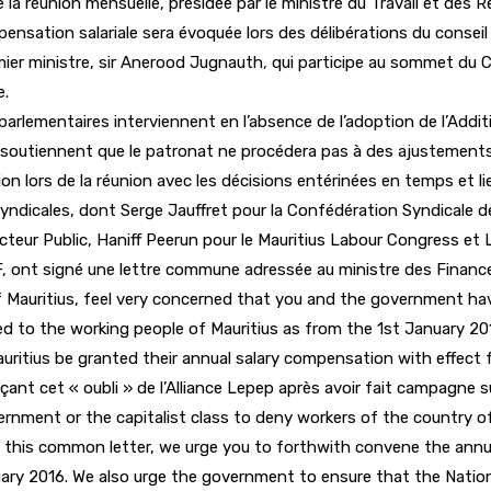
a réunion mensuelle, présidée par le ministre du Travail et des Re
mpensation salariale sera évoquée lors des délibérations du conse
mier ministre, sir Anerood Jugnauth, qui participe au sommet du
e.
rlementaires interviennent en l’absence de l’adoption de l’Additi
 soutiennent que le patronat ne procédera pas à des ajustements d
ion lors de la réunion avec les décisions entérinées en temps et li
syndicales, dont Serge Jauffret pour la Confédération Syndicale 
cteur Public, Haniff Peerun pour le Mauritius Labour Congress et
F, ont signé une lettre commune adressée au ministre des Financ
f Mauritius, feel very concerned that you and the government h
 to the working people of Mauritius as from the 1st January 20
auritius be granted their annual salary compensation with effect
nt cet « oubli » de l’Alliance Lepep après avoir fait campagne su
ment or the capitalist class to deny workers of the country of
gh this common letter, we urge you to forthwith convene the ann
uary 2016. We also urge the government to ensure that the Natio