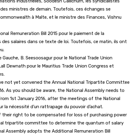
lations industrielles, Soodesh Callichurn, les syndicalistes
il des ministres de demain. Toutefois, ces échanges se
 Commonwealth à Malte, et le ministre des Finances, Vishnu
onal Remuneration Bill 2015 pour le paiement de la
es salaires dans ce texte de loi. Toutefois, ce matin, ils ont
eu.
de Gauche, B. Seesoosagur pour le National Trade Union
 Lall Dewnath pour le Mauritius Trade Union Congress et
es.
ave not yet convened the Annual National Tripartite Committee
16. As you should be aware, the National Assembly needs to
 from 1st January 2016, after the meetings of the National
r la nécessité d’un rattrapage du pouvoir d’achat.
 their right to be compensated for loss of purchasing power
ual tripartite committee to determine the quantum of salary
nal Assembly adopts the Additional Remuneration Bill