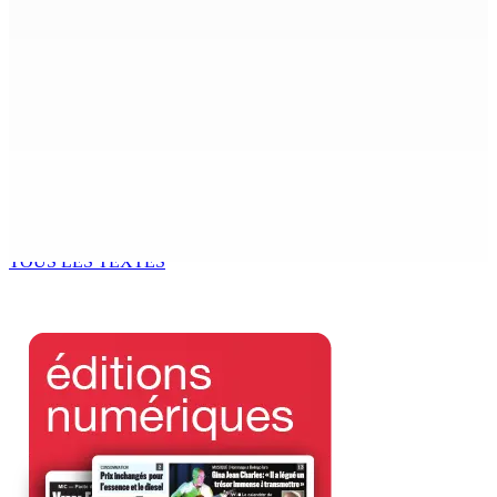
6 Août 2026 15h00
MONDE ESTUDIANTIN | Municipalité de Port-Louis —
NAFCO : Concours national de débat prévu le jeudi 13
6 Août 2026 14h00
Kugan Parapen, Junior Minister à la Sécurité sociale «
Le processus de décolonisation est toujours inachevé
»
6 Août 2026 13h00
TOUS LES TEXTES