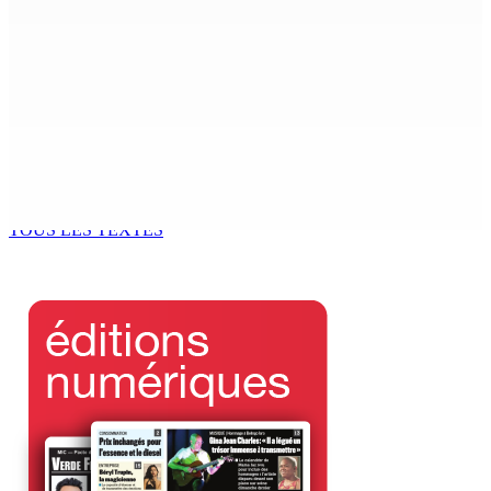
4 Août 2026 15h00
RÉFLEXIONS : Kouraz « pa get figir »
4 Août 2026 15h00
En marge de la réforme de la pension : La Platform
Komin Sindikal anticipe un malaise grandissant au sein
du GM
4 Août 2026 14h00
TOUS LES TEXTES