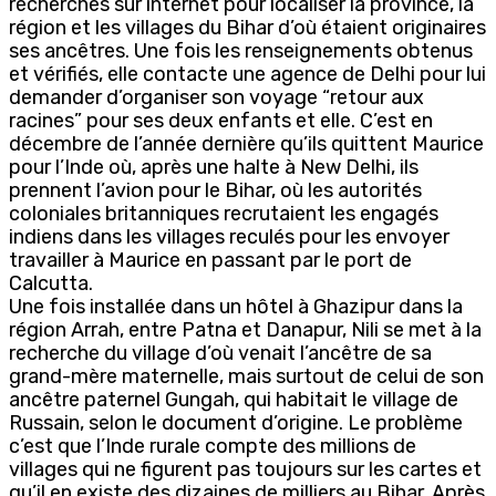
recherches sur internet pour localiser la province, la
région et les villages du Bihar d’où étaient originaires
ses ancêtres. Une fois les renseignements obtenus
et vérifiés, elle contacte une agence de Delhi pour lui
demander d’organiser son voyage “retour aux
racines” pour ses deux enfants et elle. C’est en
décembre de l’année dernière qu’ils quittent Maurice
pour l’Inde où, après une halte à New Delhi, ils
prennent l’avion pour le Bihar, où les autorités
coloniales britanniques recrutaient les engagés
indiens dans les villages reculés pour les envoyer
travailler à Maurice en passant par le port de
Calcutta.
Une fois installée dans un hôtel à Ghazipur dans la
région Arrah, entre Patna et Danapur, Nili se met à la
recherche du village d’où venait l’ancêtre de sa
grand-mère maternelle, mais surtout de celui de son
ancêtre paternel Gungah, qui habitait le village de
Russain, selon le document d’origine. Le problème
c’est que l’Inde rurale compte des millions de
villages qui ne figurent pas toujours sur les cartes et
qu’il en existe des dizaines de milliers au Bihar. Après