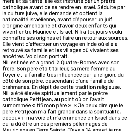
mère et sa tante, elle est instruite par un prêtre
catholique avant de se rendre en Israël. Séduite par
la culture juive, elle demande et obtient la
nationalité israélienne, avant d’épouser un juif
d’origine américaine et d’avoir deux enfants qui
vivent entre Maurice et Israël. Nili a toujours voulu
connaître ses origines et faire un retour aux sources.
Elle vient d’effectuer un voyage en Inde où elle a
retrouvé sa famille et les villages où vivaient ses
ancêtres. Voici son portrait.
Nili est née et a grandi à Quatre-Bornes avec son
frère. Son père était tailleur, sa mère femme au
foyer et la famille très influencée par la religion, du
côté de son père, descendant d’une famille de
brahmanes. En dépit de cette tradition religieuse,
Nili a été élevée spirituellement par le prêtre
catholique Petitjean, au point où on l’avait
surnommée « tifi mon père ». « Je peux dire que le
père Petitjean m’a fait grandir dans la spiritualité,
découvrir ma voie et m’a emmenée en Israël dans ce
qui a dû être un des premiers pèlerinages de
Mauriciens en Terre Sainte. J’avais 14 ans et je me