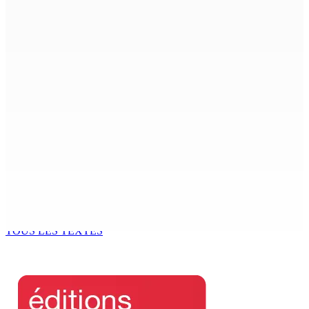
9 Août 2026 12h00
Shirin Aumeeruddy-Cziffra, Speaker de l’Assemblée
nationale : « J’exerce mon autorité d’une manière plus
douce »
9 Août 2026 12h00
The Chase : Heevesh Bissessur, 21 ans, fait son entrée
dans le monde littéraire
9 Août 2026 12h00
Tourisme | Patrimoine naturel exceptionnel Île-aux-
Cerfs : un plan de régénération durable
9 Août 2026 12h00
TOUS LES TEXTES