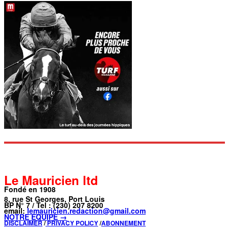
Le Mauricien ltd
Fondé en 1908
8, rue St Georges, Port Louis
BP N° 7 / Tel : (230) 207 8200
email:
lemauricien.redaction@gmail.com
NOTRE ÉQUIPE →
DISCLAIMER
/
PRIVACY POLICY
/
ABONNEMENT