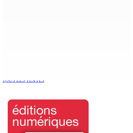
Disabilities?
6 Août 2026 15h00
MONDE ESTUDIANTIN | Municipalité de Port-Louis —
NAFCO : Concours national de débat prévu le jeudi 13
6 Août 2026 14h00
Kugan Parapen, Junior Minister à la Sécurité sociale «
Le processus de décolonisation est toujours inachevé
»
6 Août 2026 13h00
TOUS LES TEXTES