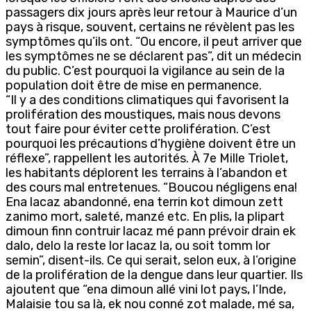
passagers dix jours après leur retour à Maurice d’un
pays à risque, souvent, certains ne révèlent pas les
symptômes qu’ils ont. “Ou encore, il peut arriver que
les symptômes ne se déclarent pas”, dit un médecin
du public. C’est pourquoi la vigilance au sein de la
population doit être de mise en permanence.
“Il y a des conditions climatiques qui favorisent la
prolifération des moustiques, mais nous devons
tout faire pour éviter cette prolifération. C’est
pourquoi les précautions d’hygiène doivent être un
réflexe”, rappellent les autorités. À 7e Mille Triolet,
les habitants déplorent les terrains à l’abandon et
des cours mal entretenues. “Boucou négligens ena!
Ena lacaz abandonné, ena terrin kot dimoun zett
zanimo mort, saleté, manzé etc. En plis, la plipart
dimoun finn contruir lacaz mé pann prévoir drain ek
dalo, delo la reste lor lacaz la, ou soit tomm lor
semin”, disent-ils. Ce qui serait, selon eux, à l’origine
de la prolifération de la dengue dans leur quartier. Ils
ajoutent que “ena dimoun allé vini lot pays, l’Inde,
Malaisie tou sa là, ek nou conné zot malade, mé sa,