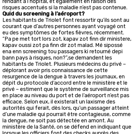
rendant à l’hôpital, et également en raison des
risques accentués si la maladie n’est pas contenue.
Quid du screening à l’aéroport?
Les habitants de Triolet font ressortir qu’ils sont au
courant que d’autres personnes ayant voyagé ont
eu des symptômes de fortes fièvres, récemment.
“Pa pe met tort lors zot, kapav zot finn dir ministere,
kapav oussi zot pa finn dir zot malad. Mé sipossé
ena enn screening tou passagers ki retourné depi
bann pays à risques, non?”,se demandent les
habitants de Triolet. Plusieurs médecins du privé –
déplorant avoir pris connaissance de cette
resurgence de la dengue à travers les journaux, en
dépit du protocole d’accord entre le ministère et le
privé – estiment que le système de surveillance mis
en place au niveau du port et de l’aéroport n’est pas
efficace. Selon eux, il existerait un laxisme des
autorités qui ferait, dès lors, qu’un passager atteint
d’une maladie qui pourrait être contagieuse, comme
la dengue, ne soit pas détectée en amont. Au
ministère de la Santé, on se défend en indiquant que
lorsque les officiers font des checks auprès des