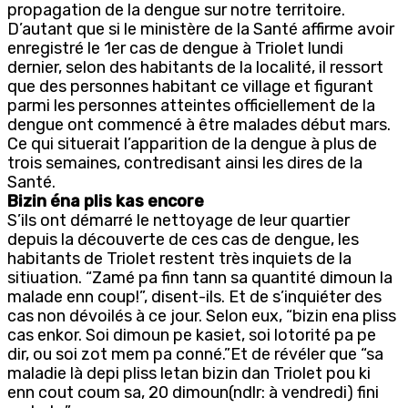
propagation de la dengue sur notre territoire.
D’autant que si le ministère de la Santé affirme avoir
enregistré le 1er cas de dengue à Triolet lundi
dernier, selon des habitants de la localité, il ressort
que des personnes habitant ce village et figurant
parmi les personnes atteintes officiellement de la
dengue ont commencé à être malades début mars.
Ce qui situerait l’apparition de la dengue à plus de
trois semaines, contredisant ainsi les dires de la
Santé.
Bizin éna plis kas encore
S’ils ont démarré le nettoyage de leur quartier
depuis la découverte de ces cas de dengue, les
habitants de Triolet restent très inquiets de la
sitiuation. “Zamé pa finn tann sa quantité dimoun la
malade enn coup!”, disent-ils. Et de s’inquiéter des
cas non dévoilés à ce jour. Selon eux, “bizin ena pliss
cas enkor. Soi dimoun pe kasiet, soi lotorité pa pe
dir, ou soi zot mem pa conné.”Et de révéler que “sa
maladie là depi pliss letan bizin dan Triolet pou ki
enn cout coum sa, 20 dimoun(ndlr: à vendredi) fini