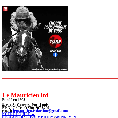
Le Mauricien ltd
Fondé en 1908
8, rue St Georges, Port Louis
BP N° 7 / Tel : (230) 207 8200
email:
lemauricien.redaction@gmail.com
NOTRE ÉQUIPE →
DISCLAIMER
/
PRIVACY POLICY
/
ABONNEMENT