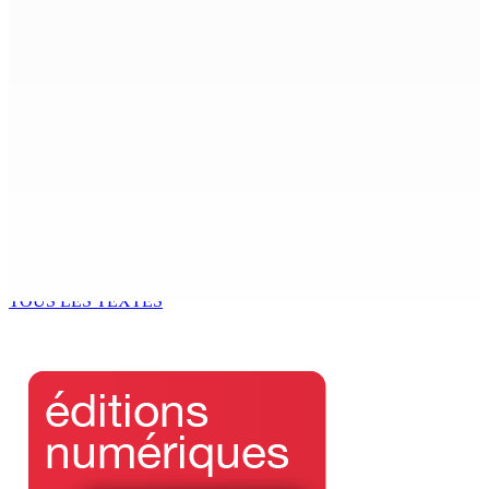
Who cares ?
6 Août 2026 12h23
FCC | Opération DeepCode : Pas de caution pour l’ex-
ASP Seewoo et l’inspecteur Deoojee reconduits en
cellule
6 Août 2026 12h00
Port-Louis | Marché Central La grogne des maraîchers
contre les marchands ambulants
6 Août 2026 12h00
TOUS LES TEXTES