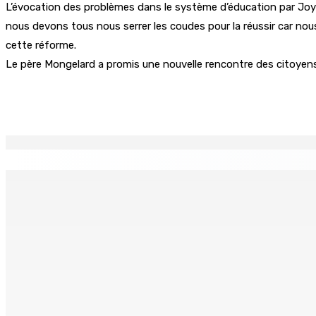
L’évocation des problèmes dans le système d’éducation par Joyc
nous devons tous nous serrer les coudes pour la réussir car nou
cette réforme.
Le père Mongelard a promis une nouvelle rencontre des citoyens
Partager
EN CONTINU
↻
Port-Louis : Un jeune vend de la drogue près du Marché Cen
6 Août 2026 18h00
Adrien Duval a démissionné de ses fonctions d’Opposition 
6 Août 2026 17h52
Antananarivo : 27e Foire internationale de l’économie rural