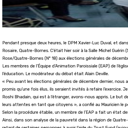
Pendant presque deux heures, le DPM Xavier-Luc Duval, et dans 
Rosaire, Quatre-Bornes. C’était hier soir à la Salle Michel Guérin 
Rose/Quatre-Bornes (N° 18) aux élections générales de décembre 
Les membres de l’Équipe d’Animation Paroissiale (EAP) de l’église
l’éducation. Le modérateur du débat était Alain Deville.
« Peu avant les élections générales de décembre dernier, nous avo
promis qu’une fois élus, ils seraient invités à refaire l’exercic
Roshi Bhadain, qui est à l’étranger, avons-nous appris. Le but 
leurs attentes en tant que citoyens », a confié au Mauricien le 
Selon la procédure établie, un membre de l’EAP a fait un état d
Ainsi, dans son analyse de la pauvreté dans la région de Quatre-
retard de certaines personnes à avoir l’aide du Trust Fund (aujo