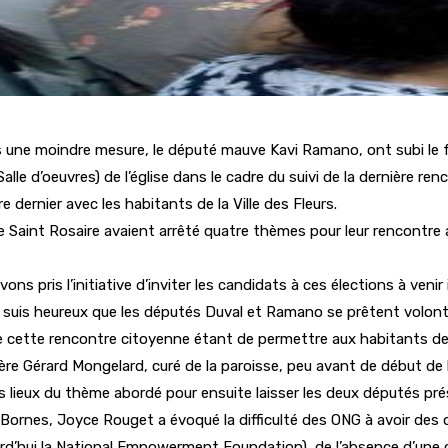
une moindre mesure, le député mauve Kavi Ramano, ont subi le feu
(Salle d’oeuvres) de l’église dans le cadre du suivi de la dernière r
dernier avec les habitants de la Ville des Fleurs.
 Saint Rosaire avaient arrêté quatre thèmes pour leur rencontre ave
ns pris l’initiative d’inviter les candidats à ces élections à veni
e. Je suis heureux que les députés Duval et Ramano se prêtent volo
de cette rencontre citoyenne étant de permettre aux habitants de Q
père Gérard Mongelard, curé de la paroisse, peu avant de début de 
es lieux du thème abordé pour ensuite laisser les deux députés pr
Bornes, Joyce Rouget a évoqué la difficulté des ONG à avoir des do
urd’hui la National Empowerment Foundation), de l’absence d’une cu