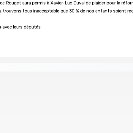
e Rouget aura permis à Xavier-Luc Duval de plaider pour la réfor
s trouvons tous inacceptable que 30 % de nos enfants soient recal
 avec leurs députés.
tral
Un passager mauricien décède à bord d’un vol d’Air
6 Août 2026 17h56
Whip et de président du Public Accounts Committee (PAC)
e
Secteur immobilier :Une réflexion autour des prêts des