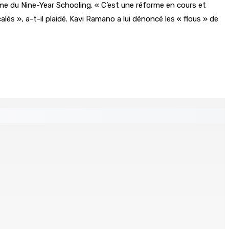
me du Nine-Year Schooling. « C’est une réforme en cours et
és », a-t-il plaidé. Kavi Ramano a lui dénoncé les « flous » de
 Mauritius
tinés à l’investissement locatif