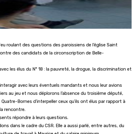
 roulant des questions des paroissiens de l’église Saint
encontre des candidats de la circonscription de Belle-
c les élus du N° 18 : la pauvreté, la drogue, la discrimination et
r interagir avec leurs éventuels mandants et nous leur avions
ntiers au jeu et nous déplorons l’absence du troisième député,
uatre-Bornes d’interpeller ceux qu’ils ont élus par rapport à
la rencontre.
ésents répondre à leurs questions.
ns dans le cadre du CSR. Elle a aussi parlé, entre autres, du
lture de travail à Maurice et du salaire minimum.