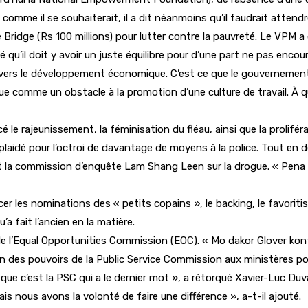
mme il se souhaiterait, il a dit néanmoins qu’il faudrait attendre
Bridge (Rs 100 millions) pour lutter contre la pauvreté. Le VPM 
qué qu’il doit y avoir un juste équilibre pour d’une part ne pas enc
ravers le développement économique. C’est ce que le gouvernement e
e comme un obstacle à la promotion d’une culture de travail. À qu
 le rajeunissement, la féminisation du fléau, ainsi que la prolifé
laidé pour l’octroi de davantage de moyens à la police. Tout en d
nt la commission d’enquête Lam Shang Leen sur la drogue. « Pena k
 les nominations des « petits copains », le backing, le favoritis
a fait l’ancien en la matière.
 de l’Equal Opportunities Commission (EOC). « Mo dakor Glover konti
ion des pouvoirs de la Public Service Commission aux ministères po
 que c’est la PSC qui a le dernier mot », a rétorqué Xavier-Luc Duva
ais nous avons la volonté de faire une différence », a-t-il ajouté.