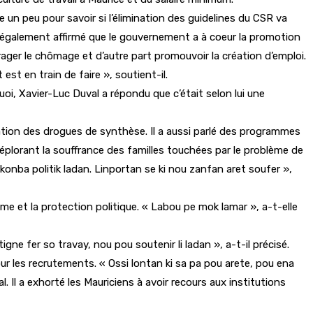
 un peu pour savoir si l’élimination des guidelines du CSR va
a également affirmé que le gouvernement a à coeur la promotion
ourager le chômage et d’autre part promouvoir la création d’emploi.
st en train de faire », soutient-il.
oi, Xavier-Luc Duval a répondu que c’était selon lui une
ration des drogues de synthèse. Il a aussi parlé des programmes
éplorant la souffrance des familles touchées par le problème de
onba politik ladan. Linportan se ki nou zanfan aret soufer »,
me et la protection politique. « Labou pe mok lamar », a-t-elle
gne fer so travay, nou pou soutenir li ladan », a-t-il précisé.
ur les recrutements. « Ossi lontan ki sa pa pou arete, pou ena
l. Il a exhorté les Mauriciens à avoir recours aux institutions