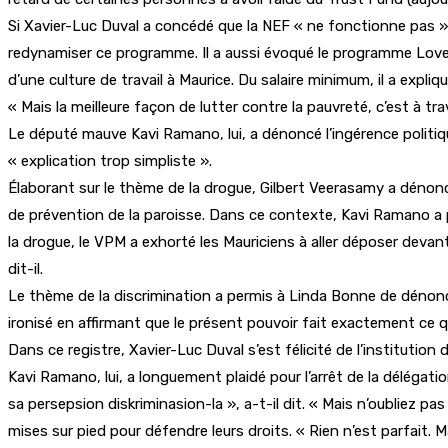
Si Xavier-Luc Duval a concédé que la NEF « ne fonctionne pas » co
redynamiser ce programme. Il a aussi évoqué le programme Love 
d’une culture de travail à Maurice. Du salaire minimum, il a expli
« Mais la meilleure façon de lutter contre la pauvreté, c’est à t
Le député mauve Kavi Ramano, lui, a dénoncé l’ingérence politiqu
« explication trop simpliste ».
Élaborant sur le thème de la drogue, Gilbert Veerasamy a dénoncé
de prévention de la paroisse. Dans ce contexte, Kavi Ramano a p
la drogue, le VPM a exhorté les Mauriciens à aller déposer deva
dit-il.
Le thème de la discrimination a permis à Linda Bonne de dénoncer
ironisé en affirmant que le présent pouvoir fait exactement ce qu’
Dans ce registre, Xavier-Luc Duval s’est félicité de l’institution
Kavi Ramano, lui, a longuement plaidé pour l’arrêt de la délégat
sa persepsion diskriminasion-la », a-t-il dit. « Mais n’oubliez pas
mises sur pied pour défendre leurs droits. « Rien n’est parfait. M