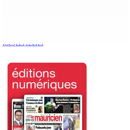
Beyond Westminster: The Sydney Pierre episode and
Mauritius’ Second Constitutional Conversation
7 Août 2026 15h00
Franco Quirin : « Une position de stricte neutralité »
7 Août 2026 12h00
TOUS LES TEXTES