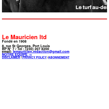
Le Mauricien ltd
Fondé en 1908
8, rue St Georges, Port Louis
BP N° 7 / Tel : (230) 207 8200
email:
lemauricien.redaction@gmail.com
NOTRE ÉQUIPE →
DISCLAIMER
/
PRIVACY POLICY
/
ABONNEMENT