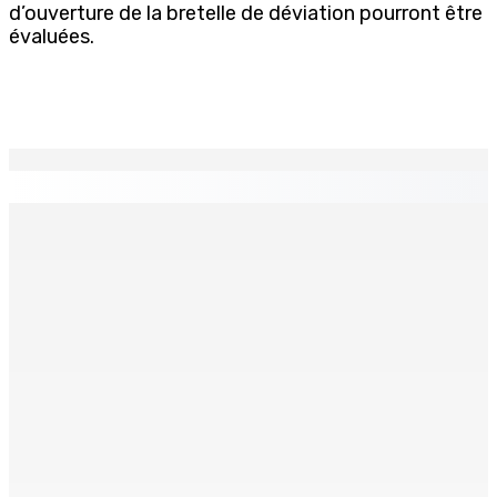
d’ouverture de la bretelle de déviation pourront être
évaluées.
EN CONTINU
↻
Technologie de l’infomation – NEXTCOMP 2026 — L’IA et
l’innovation numérique mises en exergue
5 Août 2026 18h00
Marchés obligataires | Pour le compte du Gabon — AFG
Capital Ltd, conseiller pour un Deal de $ 920 M
5 Août 2026 17h00
Le Kreol morisien au parlement | Arianne Navarre-
Marie, Deputy Prime Minister : « Le peuple doit savoir