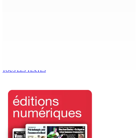
8 Août 2026 13h00
POLICE — Après une opération à Vallée-des-Prêtres : Rs
7 M « envolées » en route vers les Casernes centrales
8 Août 2026 12h00
Le Fron Militan Progresis, face à la presse ce samedi au
Hennessy Park Hotel
8 Août 2026 11h40
TOUS LES TEXTES