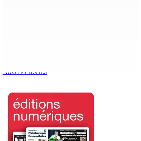
6 Août 2026 15h00
MONDE ESTUDIANTIN | Municipalité de Port-Louis —
NAFCO : Concours national de débat prévu le jeudi 13
6 Août 2026 14h00
Kugan Parapen, Junior Minister à la Sécurité sociale «
Le processus de décolonisation est toujours inachevé
»
6 Août 2026 13h00
TOUS LES TEXTES