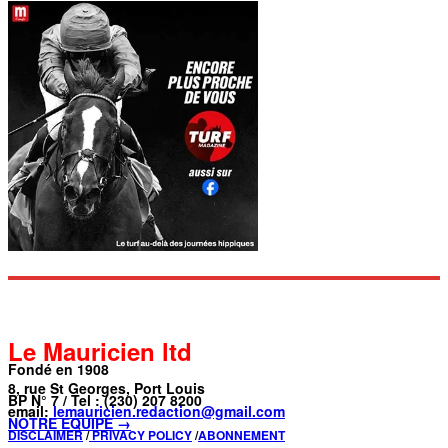
Le Mauricien ltd
Fondé en 1908
8, rue St Georges, Port Louis
BP N° 7 / Tel : (230) 207 8200
email:
lemauricien.redaction@gmail.com
NOTRE ÉQUIPE →
DISCLAIMER
/
PRIVACY POLICY
/
ABONNEMENT