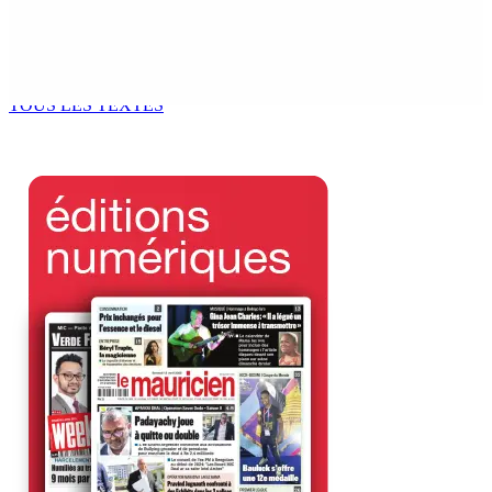
BUDGET AFTERMATH — Réforme de la pension — Finance
Bill : baroud d’honneur syndical à la State House, lundi
8 Août 2026 10h00
TOUS LES TEXTES