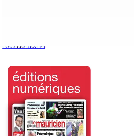
potable à partir du 10 août
8 Août 2026 11h33
BUDGET AFTERMATH — Réforme de la pension — Finance
Bill : baroud d’honneur syndical à la State House, lundi
8 Août 2026 10h00
TOUS LES TEXTES