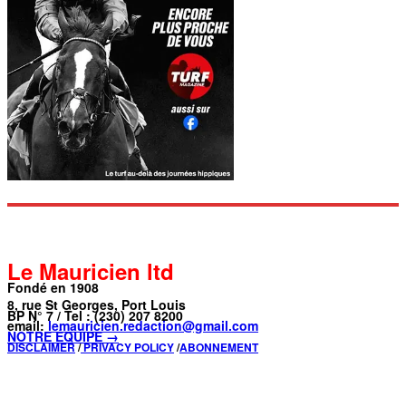
Le Mauricien ltd
Fondé en 1908
8, rue St Georges, Port Louis
BP N° 7 / Tel : (230) 207 8200
email:
lemauricien.redaction@gmail.com
NOTRE ÉQUIPE →
DISCLAIMER
/
PRIVACY POLICY
/
ABONNEMENT