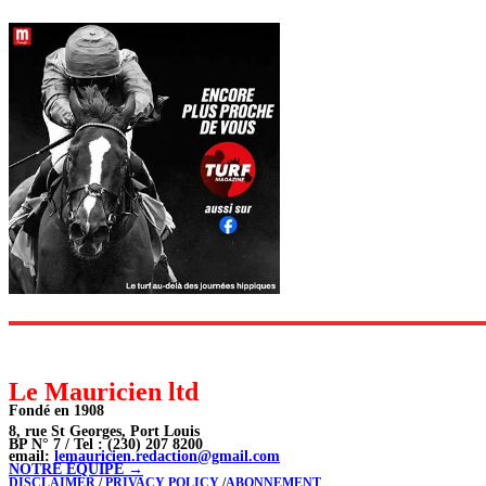
Le Mauricien ltd
Fondé en 1908
8, rue St Georges, Port Louis
BP N° 7 / Tel : (230) 207 8200
email:
lemauricien.redaction@gmail.com
NOTRE ÉQUIPE →
DISCLAIMER
/
PRIVACY POLICY
/
ABONNEMENT