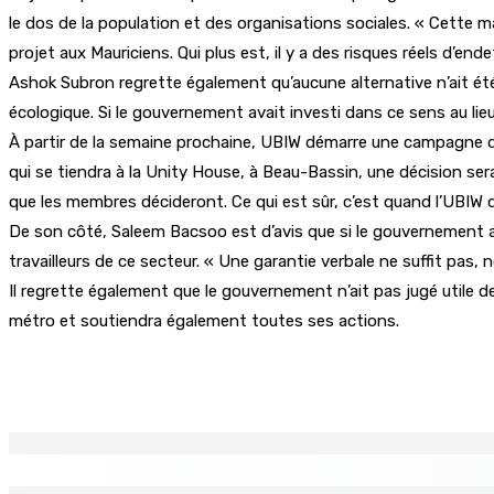
le dos de la population et des organisations sociales. « Cette m
projet aux Mauriciens. Qui plus est, il y a des risques réels d’e
Ashok Subron regrette également qu’aucune alternative n’ait ét
écologique. Si le gouvernement avait investi dans ce sens au lie
À partir de la semaine prochaine, UBIW démarre une campagne de 
qui se tiendra à la Unity House, à Beau-Bassin, une décision se
que les membres décideront. Ce qui est sûr, c’est quand l’UBIW dit
De son côté, Saleem Bacsoo est d’avis que si le gouvernement a l
travailleurs de ce secteur. « Une garantie verbale ne suffit pas
Il regrette également que le gouvernement n’ait pas jugé utile de 
métro et soutiendra également toutes ses actions.
Partager
EN CONTINU
↻