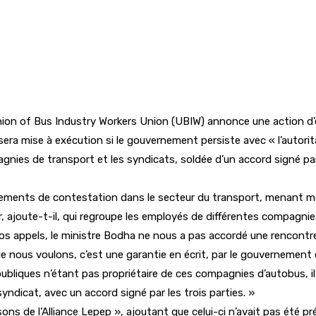
’Union of Bus Industry Workers Union (UBIW) annonce une action d
ra mise à exécution si le gouvernement persiste avec « l’autoritaris
nies de transport et les syndicats, soldée d’un accord signé par l
vements de contestation dans le secteur du transport, menant mê
 ajoute-t-il, qui regroupe les employés de différentes compagnies.
nos appels, le ministre Bodha ne nous a pas accordé une rencontre.
e nous voulons, c’est une garantie en écrit, par le gouvernement
 publiques n’étant pas propriétaire de ces compagnies d’autobus, 
yndicat, avec un accord signé par les trois parties. »
sons de l’Alliance Lepep », ajoutant que celui-ci n’avait pas été 