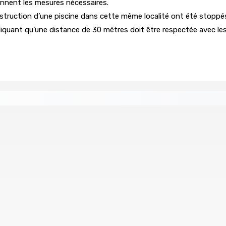
prennent les mesures nécessaires.
truction d’une piscine dans cette même localité ont été stoppés.
diquant qu’une distance de 30 mètres doit être respectée avec le
tral
Un passager mauricien décède à bord d’un vol d’Air
6 Août 2026 17h56
Whip et de président du Public Accounts Committee (PAC)
e
Secteur immobilier :Une réflexion autour des prêts des
6 Août 2026 16h00