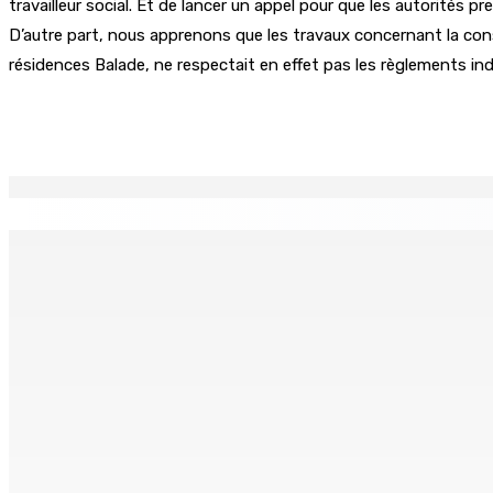
travailleur social. Et de lancer un appel pour que les autorités 
D’autre part, nous apprenons que les travaux concernant la cons
résidences Balade, ne respectait en effet pas les règlements in
Partager
EN CONTINU
↻
Port-Louis : Un jeune vend de la drogue près du Marché Cen
6 Août 2026 18h00
Adrien Duval a démissionné de ses fonctions d’Opposition 
6 Août 2026 17h52
Antananarivo : 27e Foire internationale de l’économie rural
6 Août 2026 16h00