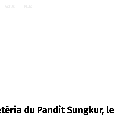
ACTUS
PLUS
éria du Pandit Sungkur, le