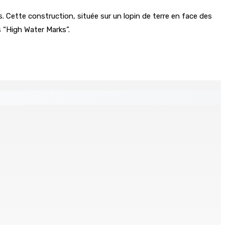
 Cette construction, située sur un lopin de terre en face des
s “High Water Marks”.
 Mauritius
tinés à l’investissement locatif