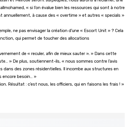
Lallmohamed, « si l’on évalue bien les ressources qui sont à notre
ent annuellement, à cause des « overtime » et autres « specials »
emple, ne pas envisager la création d’une « Escort Unit » ? Cela
fonction, qui permet de toucher des allocations
ernement de « reculer, afin de mieux sauter ». » Dans cette
te… » De plus, soutiennent-ils, « nous sommes contre l’avis
es dans des zones résidentielles. Il incombe aux structures en
ns encore besoin… »
n. Résultat : c’est nous, les officiers, qui en faisons les frais ! »