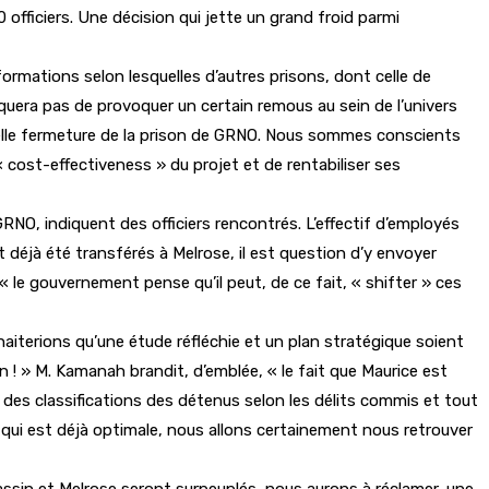
officiers. Une décision qui jette un grand froid parmi
ormations selon lesquelles d’autres prisons, dont celle de
quera pas de provoquer un certain remous au sein de l’univers
tuelle fermeture de la prison de GRNO. Nous sommes conscients
 cost-effectiveness » du projet et de rentabiliser ses
RNO, indiquent des officiers rencontrés. L’effectif d’employés
t déjà été transférés à Melrose, il est question d’y envoyer
 le gouvernement pense qu’il peut, de ce fait, « shifter » ces
terions qu’une étude réfléchie et un plan stratégique soient
 ! » M. Kamanah brandit, d’emblée, « le fait que Maurice est
 des classifications des détenus selon les délits commis et tout
 qui est déjà optimale, nous allons certainement nous retrouver
Bassin et Melrose seront surpeuplés, nous aurons à réclamer, une