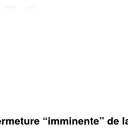
ACTUS
PLUS
meture “imminente” de la