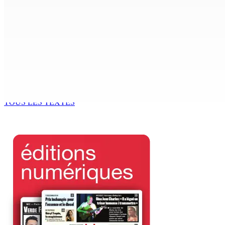
7 Août 2026 15h00
Beyond Westminster: The Sydney Pierre episode and Maurit
7 Août 2026 15h00
Océan Indien | Saisie de 157,5 kg de drogue : L’ex-JM prend
7 Août 2026 11h49
TOUS LES TEXTES