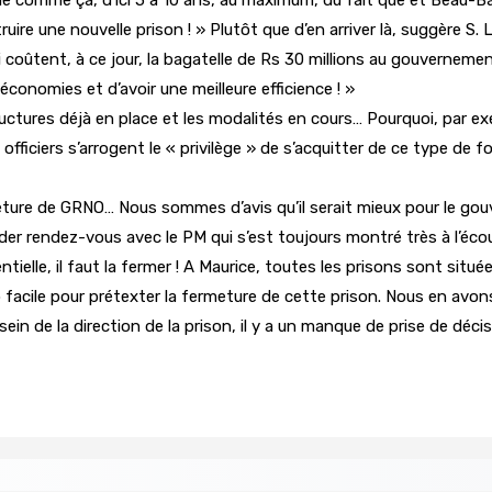
uire une nouvelle prison ! » Plutôt que d’en arriver là, suggère S. 
ui coûtent, à ce jour, la bagatelle de Rs 30 millions au gouvernem
économies et d’avoir une meilleure efficience ! »
ructures déjà en place et les modalités en cours… Pourquoi, par ex
officiers s’arrogent le « privilège » de s’acquitter de ce type de 
ture de GRNO… Nous sommes d’avis qu’il serait mieux pour le gouv
 rendez-vous avec le PM qui s’est toujours montré très à l’écou
elle, il faut la fermer ! A Maurice, toutes les prisons sont situé
rop facile pour prétexter la fermeture de cette prison. Nous en avo
ein de la direction de la prison, il y a un manque de prise de décisio