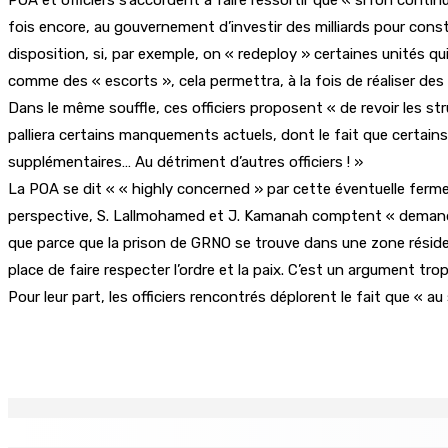
fois encore, au gouvernement d’investir des milliards pour constr
disposition, si, par exemple, on « redeploy » certaines unités q
comme des « escorts », cela permettra, à la fois de réaliser des 
Dans le même souffle, ces officiers proposent « de revoir les st
palliera certains manquements actuels, dont le fait que certains 
supplémentaires… Au détriment d’autres officiers ! »
La POA se dit « « highly concerned » par cette éventuelle ferme
perspective, S. Lallmohamed et J. Kamanah comptent « demander
que parce que la prison de GRNO se trouve dans une zone résidenti
place de faire respecter l’ordre et la paix. C’est un argument t
Pour leur part, les officiers rencontrés déplorent le fait que « au s
Partager
EN CONTINU
↻