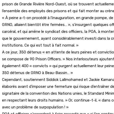
prison de Grande Rivière Nord-Ouest, où se trouvent actuellemen
l’ensemble des employés des prisons et qui fait monter au crénea
« À peine a-t-on procédé à l’inauguration, en grande pompe, de 
GRNO, allaient bientôt être fermées… », s’insurgent quelques of
carcéral, et qui amène le syndicat des officiers, la POA, à mon
que le gouvernement, ayant considérablement investi dans la créa
institutions. Ce qui est tout à fait normal. »
A ce jour, 350 détenus « en attente de leurs peines et convictio
se compose de 90 Prison Officers. » Nos interlocuteurs ajoutent :
également 400 « convicts » qui purgent actuellement leur peine à
350 détenus de GRNO à Beau-Bassin… »
Cependant, soutiennent Siddick Lallmohamed et Jackie Kamanah,
élaborés avant d’imposer une fermeture qui risque d’entraîner de
signataire de la convention des Nations unies, le Standard Mini
en respectant leurs droits humains. » Or, continue-t-il, « dans
avec un problème de surpopulation ! »
POA et officiers s’accordent à faire ressortir que « si l’on con