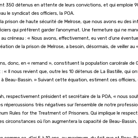
t 350 détenus en attente de leurs convictions, et qui emploie 90 
u le syndicat des officiers, la POA.
la prison de haute sécurité de Melrose, que nous avons eu des inf
ficiers qui préfèrent garder l’anonymat. Une fermeture qui ne man
ter au créneau : « Nous avons, effectivement, eu vent d’une éven
tion de la prison de Melrose, a besoin, désormais, de veiller au «
ns, donc, en « remand », constituent la population carcérale de G
 « Il nous revient que, outre les 10 détenus de La Bastille, qui on
 Beau-Bassin. » Suivant cette équation, estiment ces officiers, «
 respectivement président et secrétaire de la POA, « nous souhai
s répercussions très négatives sur l’ensemble de notre profession
mum Rules for the Treatment of Prisoners. Qui implique le respect
 ces circonstances où l’on augmentera la capacité de Beau-Bassin,
tinue comme ça, d’ici 5 à 10 ans, au maximum, du fait que et Beau-