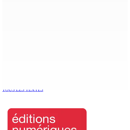
ACCESS TO JUSTICE IN MAURITIUS : If This Can Happen to
a Senior Counsel, What Does It Mean for Persons with
Disabilities?
6 Août 2026 15h00
MONDE ESTUDIANTIN | Municipalité de Port-Louis —
NAFCO : Concours national de débat prévu le jeudi 13
6 Août 2026 14h00
Kugan Parapen, Junior Minister à la Sécurité sociale «
Le processus de décolonisation est toujours inachevé
»
6 Août 2026 13h00
TOUS LES TEXTES