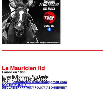
Le Mauricien ltd
Fondé en 1908
8, rue St Georges, Port Louis
BP N° 7 / Tel : (230) 207 8200
email:
lemauricien.redaction@gmail.com
NOTRE ÉQUIPE →
DISCLAIMER
/
PRIVACY POLICY
/
ABONNEMENT