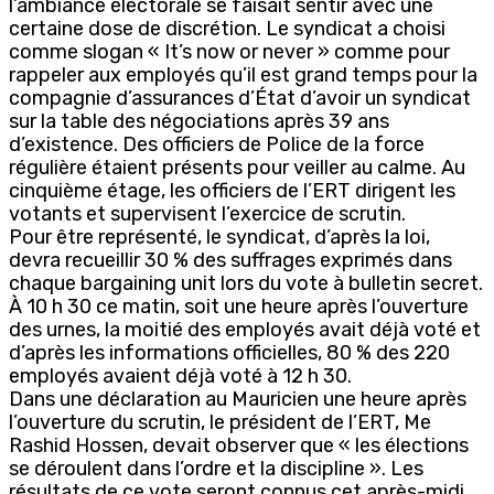
l’ambiance électorale se faisait sentir avec une
certaine dose de discrétion. Le syndicat a choisi
comme slogan « It’s now or never » comme pour
rappeler aux employés qu’il est grand temps pour la
compagnie d’assurances d’État d’avoir un syndicat
sur la table des négociations après 39 ans
d’existence. Des officiers de Police de la force
régulière étaient présents pour veiller au calme. Au
cinquième étage, les officiers de l’ERT dirigent les
votants et supervisent l’exercice de scrutin.
Pour être représenté, le syndicat, d’après la loi,
devra recueillir 30 % des suffrages exprimés dans
chaque bargaining unit lors du vote à bulletin secret.
À 10 h 30 ce matin, soit une heure après l’ouverture
des urnes, la moitié des employés avait déjà voté et
d’après les informations officielles, 80 % des 220
employés avaient déjà voté à 12 h 30.
Dans une déclaration au Mauricien une heure après
l’ouverture du scrutin, le président de l’ERT, Me
Rashid Hossen, devait observer que « les élections
se déroulent dans l’ordre et la discipline ». Les
résultats de ce vote seront connus cet après-midi,