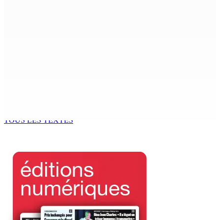
douce »
9 Août 2026 12h00
The Chase : Heevesh Bissessur, 21 ans, fait son entrée
dans le monde littéraire
9 Août 2026 12h00
Tourisme | Patrimoine naturel exceptionnel Île-aux-
Cerfs : un plan de régénération durable
9 Août 2026 12h00
TOUS LES TEXTES