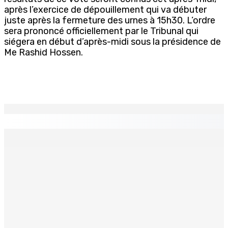
après l’exercice de dépouillement qui va débuter
juste après la fermeture des urnes à 15h30. L’ordre
sera prononcé officiellement par le Tribunal qui
siégera en début d’après-midi sous la présidence de
Me Rashid Hossen.
EN CONTINU
↻
Natation – Dans une lettre vendredi : Cédric Bathfield
démissionne comme président de la FMN
9 Août 2026 17h00
Héros d’un jour
Recomposition à l’opposition
9 Août 2026 15h00
9 Août 2026 15h00