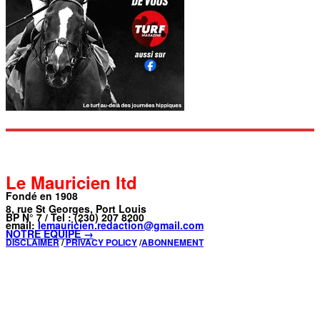
Le Mauricien ltd
Fondé en 1908
8, rue St Georges, Port Louis
BP N° 7 / Tel : (230) 207 8200
email:
lemauricien.redaction@gmail.com
NOTRE ÉQUIPE →
DISCLAIMER
/
PRIVACY POLICY
/
ABONNEMENT