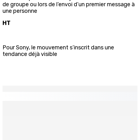
de groupe ou lors de l’envoi d’un premier message à
une personne
HT
Pour Sony, le mouvement s’inscrit dans une
tendance déjà visible
EN CONTINU
↻
CORPS PARA-PUBLICS EDB : Rs 850 000 par mois à
Ramdaursingh pour le poste de CEO
7 Août 2026 10h00