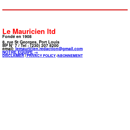
Le Mauricien ltd
Fondé en 1908
8, rue St Georges, Port Louis
BP N° 7 / Tel : (230) 207 8200
email:
lemauricien.redaction@gmail.com
NOTRE ÉQUIPE →
DISCLAIMER
/
PRIVACY POLICY
/
ABONNEMENT