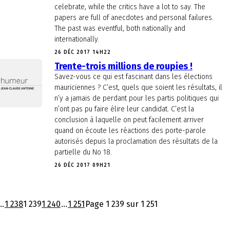
celebrate, while the critics have a lot to say. The
papers are full of anecdotes and personal failures.
The past was eventful, both nationally and
internationally.
26 DÉC 2017 14H22
Trente-trois millions de roupies !
Savez-vous ce qui est fascinant dans les élections
mauriciennes ? C’est, quels que soient les résultats, il
n’y a jamais de perdant pour les partis politiques qui
n’ont pas pu faire élire leur candidat. C’est la
conclusion à laquelle on peut facilement arriver
quand on écoute les réactions des porte-parole
autorisés depuis la proclamation des résultats de la
partielle du No 18.
26 DÉC 2017 09H21
..
1 238
1 239
1 240
...
1 251
Page 1 239 sur 1 251