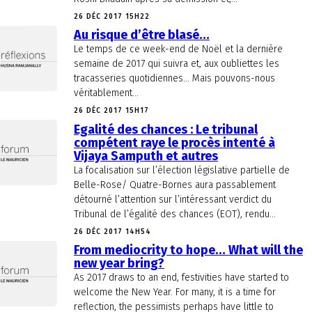
26 DÉC 2017 15H22
Au risque d’être blasé…
Le temps de ce week-end de Noël et la dernière
semaine de 2017 qui suivra et, aux oubliettes les
tracasseries quotidiennes… Mais pouvons-nous
véritablement...
26 DÉC 2017 15H17
Egalité des chances : Le tribunal
compétent raye le procès intenté à
Vijaya Samputh et autres
La focalisation sur l’élection législative partielle de
Belle-Rose/ Quatre-Bornes aura passablement
détourné l’attention sur l’intéressant verdict du
Tribunal de l’égalité des chances (EOT), rendu...
26 DÉC 2017 14H54
From mediocrity to hope… What will the
new year bring?
As 2017 draws to an end, festivities have started to
welcome the New Year. For many, it is a time for
reflection, the pessimists perhaps have little to