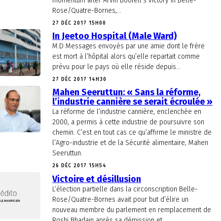
momentum after Arvin Boolell’s victory in Belle-
Rose/Quatre-Bornes,...
27 DÉC 2017 15H00
In Jeetoo Hospital (Male Ward)
M.D Messages envoyés par une amie dont le frère
est mort à l’hôpital alors qu’elle repartait comme
prévu pour le pays où elle réside depuis...
27 DÉC 2017 14H30
Mahen Seeruttun: « Sans la réforme,
l’industrie cannière se serait écroulée »
La réforme de l’industrie cannière, enclenchée en
2000, a permis à cette industrie de poursuivre son
chemin. C’est en tout cas ce qu’affirme le ministre de
l’Agro-industrie et de la Sécurité alimentaire, Mahen
Seeruttun.
26 DÉC 2017 15H54
Victoire et désillusion
L’élection partielle dans la circonscription Belle-
Rose/Quatre-Bornes avait pour but d’élire un
nouveau membre du parlement en remplacement de
Roshi Bhadain après sa démission et,...