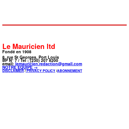
Le Mauricien ltd
Fondé en 1908
8, rue St Georges, Port Louis
BP N° 7 / Tel : (230) 207 8200
email:
lemauricien.redaction@gmail.com
NOTRE ÉQUIPE →
DISCLAIMER
/
PRIVACY POLICY
/
ABONNEMENT