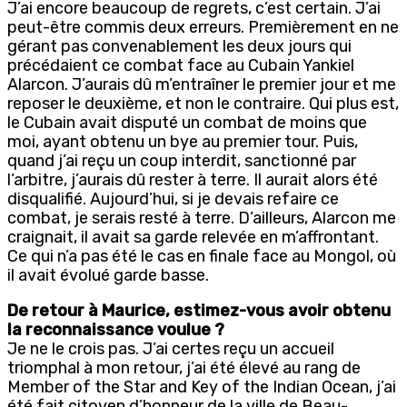
J’ai encore beaucoup de regrets, c’est certain. J’ai
peut-être commis deux erreurs. Premièrement en ne
gérant pas convenablement les deux jours qui
précédaient ce combat face au Cubain Yankiel
Alarcon. J’aurais dû m’entraîner le premier jour et me
reposer le deuxième, et non le contraire. Qui plus est,
le Cubain avait disputé un combat de moins que
moi, ayant obtenu un bye au premier tour. Puis,
quand j’ai reçu un coup interdit, sanctionné par
l’arbitre, j’aurais dû rester à terre. Il aurait alors été
disqualifié. Aujourd’hui, si je devais refaire ce
combat, je serais resté à terre. D’ailleurs, Alarcon me
craignait, il avait sa garde relevée en m’affrontant.
Ce qui n’a pas été le cas en finale face au Mongol, où
il avait évolué garde basse.
De retour à Maurice, estimez-vous avoir obtenu
la reconnaissance voulue ?
Je ne le crois pas. J’ai certes reçu un accueil
triomphal à mon retour, j’ai été élevé au rang de
Member of the Star and Key of the Indian Ocean, j’ai
été fait citoyen d’honneur de la ville de Beau-