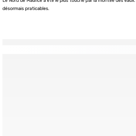
Le Nord de Maurice a été le plus touché par la montée des eaux.
désormais praticables.
Partager
EN CONTINU
↻
Who cares ?
FCC | Opération DeepCode : Pas de ca
6 Août 2026 12h23
6 Août 2026 12h00
Port-Louis | Marché Central La grogne des maraîchers con
6 Août 2026 12h00
Océan Indien | Saisie de 157,5 kg de gandia : Véronique Leu
6 Août 2026 11h43