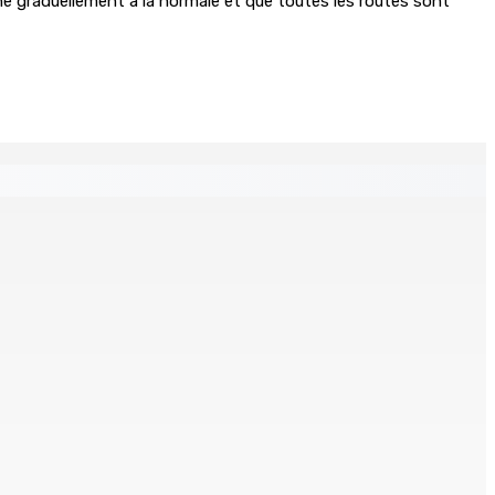
ne graduellement à la normale et que toutes les routes sont
ts en cellule
rtre : Un ado de 14 ans poignarde son oncle de 54 ans