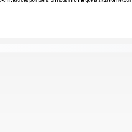
 Au niveau des pompiers, on nous informe que la situation retour
ution pour l’ex-ASP Seewoo et l’inspecteur Deoojee recondui
tre les marchands ambulants
-Govind à l’heure de la confrontation
POUDRE-D’OR | Meu
6 Août 2026 11h05