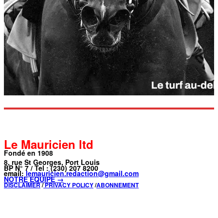
Le Mauricien ltd
Fondé en 1908
8, rue St Georges, Port Louis
BP N° 7 / Tel : (230) 207 8200
email:
lemauricien.redaction@gmail.com
NOTRE ÉQUIPE →
DISCLAIMER
/
PRIVACY POLICY
/
ABONNEMENT