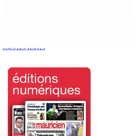
potable à partir du 10 août
8 Août 2026 11h33
BUDGET AFTERMATH — Réforme de la pension — Finance
Bill : baroud d’honneur syndical à la State House, lundi
8 Août 2026 10h00
TOUS LES TEXTES